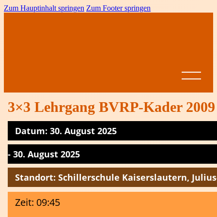
Zum Hauptinhalt springen
Zum Footer springen
3×3 Lehrgang BVRP-Kader 2009 u
Datum: 30. August 2025
Startseite
News
- 30. August 2025
BVRP
Standort: Schillerschule Kaiserslautern, Julius
Ansprechpartner
Vereine
Leistungssport
Formulare &
Dokumente
Spielbetrieb
Zeit: 09:45
BVRP-
Jugend
Ligen
Pokal
Ausschreibungen
Altersklassen
Meisterschaften
Come on Girls