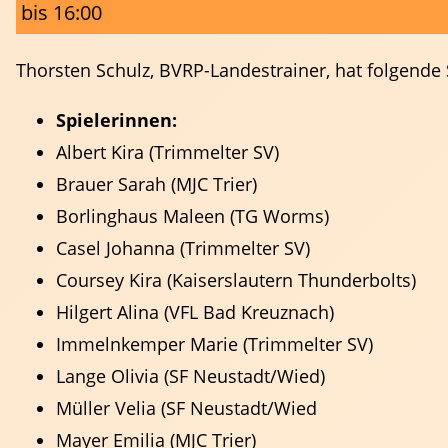
bis 16:00
Thorsten Schulz, BVRP-Landestrainer, hat folgende
Spielerinnen:
Albert Kira (Trimmelter SV)
Brauer Sarah (MJC Trier)
Borlinghaus Maleen (TG Worms)
Casel Johanna (Trimmelter SV)
Coursey Kira (Kaiserslautern Thunderbolts)
Hilgert Alina (VFL Bad Kreuznach)
Schiedsrichter
Immelnkemper Marie (Trimmelter SV)
Lange Olivia (SF Neustadt/Wied)
Müller Velia (SF Neustadt/Wied
Mayer Emilia (MJC Trier)