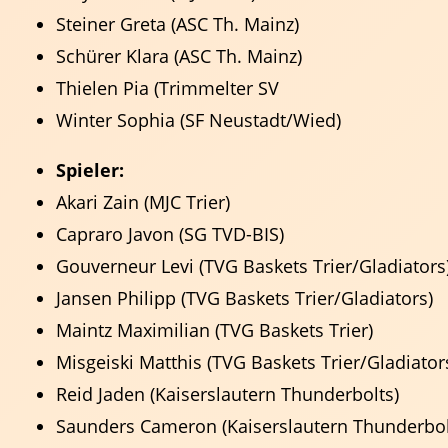
Steiner Greta (ASC Th. Mainz)
Schürer Klara (ASC Th. Mainz)
Thielen Pia (Trimmelter SV
Winter Sophia (SF Neustadt/Wied)
Spieler:
Akari Zain (MJC Trier)
Capraro Javon (SG TVD-BIS)
Trainer
Gouverneur Levi (TVG Baskets Trier/Gladiators
Events & Termine
Jansen Philipp (TVG Baskets Trier/Gladiators)
Ansprechpartner
Fortbildungen
Regeln
Maintz Maximilian (TVG Baskets Trier)
Misgeiski Matthis (TVG Baskets Trier/Gladiator
Reid Jaden (Kaiserslautern Thunderbolts)
Saunders Cameron (Kaiserslautern Thunderbol