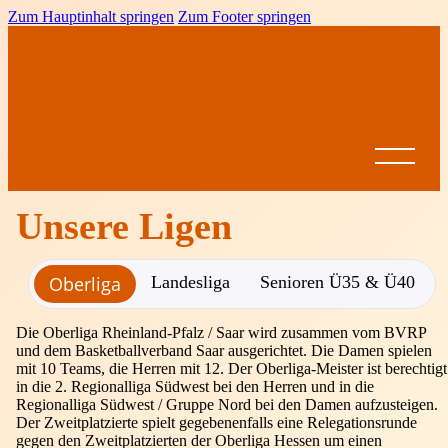
Zum Hauptinhalt springen
Zum Footer springen
Unsere Ligen
Oberliga
Landesliga
Senioren Ü35 & Ü40
Startseite
News
Die Oberliga Rheinland-Pfalz / Saar wird zusammen vom BVRP
BVRP
und dem Basketballverband Saar ausgerichtet. Die Damen spielen
Ansprechpartner
Vereine
Leistungssport
Formulare &
mit 10 Teams, die Herren mit 12. Der Oberliga-Meister ist berechtigt
Dokumente
in die 2. Regionalliga Südwest bei den Herren und in die
Spielbetrieb
Regionalliga Südwest / Gruppe Nord bei den Damen aufzusteigen.
BVRP-
Jugend
Ligen
Der Zweitplatzierte spielt gegebenenfalls eine Relegationsrunde
Pokal
Ausschreibungen
Altersklassen
Meisterschaften
gegen den Zweitplatzierten der Oberliga Hessen um einen
Come on Girls