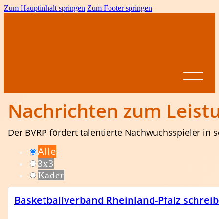
Zum Hauptinhalt springen
Zum Footer springen
Nachrichten zum Leist
Der BVRP fördert talentierte Nachwuchsspieler in
Startseite
Alle
News
3x3
BVRP
Kader
Ansprechpartner
Vereine
Leistungssport
Formulare &
Dokumente
Spielbetrieb
Basketballverband Rheinland-Pfalz schreibt 
BVRP-
Jugend
Ligen
Pokal
Ausschreibungen
Altersklassen
Meisterschaften
Come on Girls