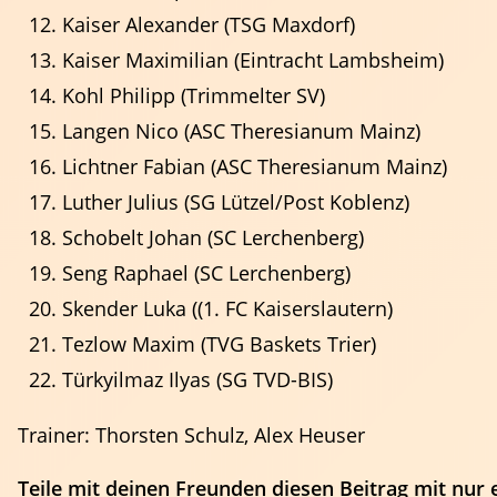
Kaiser Alexander (TSG Maxdorf)
Kaiser Maximilian (Eintracht Lambsheim)
Kohl Philipp (Trimmelter SV)
Langen Nico (ASC Theresianum Mainz)
Lichtner Fabian (ASC Theresianum Mainz)
Luther Julius (SG Lützel/Post Koblenz)
Schobelt Johan (SC Lerchenberg)
Seng Raphael (SC Lerchenberg)
Trainer
Skender Luka ((1. FC Kaiserslautern)
Events & Termine
Ansprechpartner
Fortbildungen
Regeln
Tezlow Maxim (TVG Baskets Trier)
Türkyilmaz Ilyas (SG TVD-BIS)
Trainer: Thorsten Schulz, Alex Heuser
Teile mit deinen Freunden diesen Beitrag mit nur 