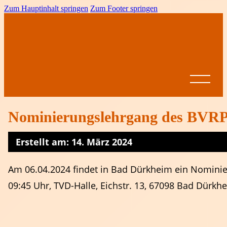
Zum Hauptinhalt springen
Zum Footer springen
Nominierungslehrgang des BVRP 
Erstellt am: 14. März 2024
Startseite
News
Am 06.04.2024 findet in Bad Dürkheim ein Nominier
BVRP
09:45 Uhr, TVD-Halle, Eichstr. 13, 67098 Bad Dürkh
Ansprechpartner
Vereine
Leistungssport
Formulare &
Dokumente
Spielbetrieb
BVRP-
Jugend
Ligen
Pokal
Ausschreibungen
Altersklassen
Meisterschaften
Come on Girls