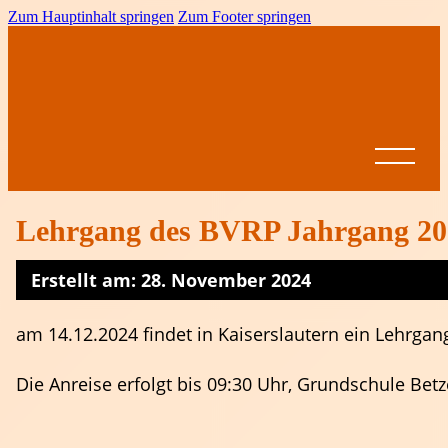
Zum Hauptinhalt springen
Zum Footer springen
Lehrgang des BVRP Jahrgang 2011
Erstellt am: 28. November 2024
Startseite
News
am 14.12.2024 findet in Kaiserslautern ein Lehrgan
BVRP
Ansprechpartner
Vereine
Leistungssport
Formulare &
Die Anreise erfolgt bis 09:30 Uhr, Grundschule Betz
Dokumente
Spielbetrieb
BVRP-
Jugend
Ligen
Pokal
Ausschreibungen
Altersklassen
Meisterschaften
Come on Girls