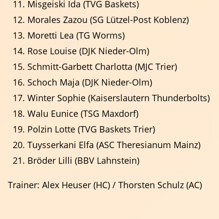
Misgeiski Ida (TVG Baskets)
Morales Zazou (SG Lützel-Post Koblenz)
Moretti Lea (TG Worms)
Rose Louise (DJK Nieder-Olm)
Schmitt-Garbett Charlotta (MJC Trier)
Schoch Maja (DJK Nieder-Olm)
Winter Sophie (Kaiserslautern Thunderbolts)
Walu Eunice (TSG Maxdorf)
Trainer
Polzin Lotte (TVG Baskets Trier)
Events & Termine
Tuysserkani Elfa (ASC Theresianum Mainz)
Ansprechpartner
Fortbildungen
Regeln
Bröder Lilli (BBV Lahnstein)
Trainer: Alex Heuser (HC) / Thorsten Schulz (AC)