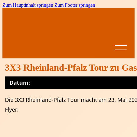
Zum Hauptinhalt springen
Zum Footer springen
3X3 Rheinland-Pfalz Tour zu Gas
Datum:
Startseite
News
Die 3X3 Rheinland-Pfalz Tour macht am 23. Mai 2026
BVRP
Flyer:
Ansprechpartner
Vereine
Leistungssport
Formulare &
Dokumente
Spielbetrieb
BVRP-
Jugend
Ligen
Pokal
Ausschreibungen
Altersklassen
Meisterschaften
Come on Girls