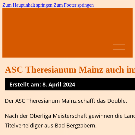
Zum Hauptinhalt springen
Zum Footer springen
ASC Theresianum Mainz auch im 
Erstellt am: 8. April 2024
Startseite
News
Der ASC Theresianum Mainz schafft das Double.
BVRP
Ansprechpartner
Vereine
Leistungssport
Formulare &
Nach der Oberliga Meisterschaft gewinnen die Lan
Dokumente
Spielbetrieb
Titelverteidiger aus Bad Bergzabern.
BVRP-
Jugend
Ligen
Pokal
Ausschreibungen
Altersklassen
Meisterschaften
Come on Girls