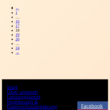
←
1
…
16
17
18
19
20
…
24
→
Start
Über unseren
Leistungssport
Impressum &
Facebook
Datenschutzerklärung