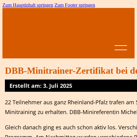
Zum Hauptinhalt springen
Zum Footer springen
DBB-Minitrainer-Zertifikat bei 
Erstellt am: 3. Juli 2025
Startseite
News
22 Teilnehmer aus ganz Rheinland-Pfalz trafen am
BVRP
Minitraining zu erhalten. DBB-Minireferentin Mic
Ansprechpartner
Vereine
Leistungssport
Formulare &
Dokumente
Spielbetrieb
Gleich danach ging es auch schon aktiv los. Versc
BVRP-
Jugend
Ligen
Pokal
Ausschreibungen
Altersklassen
Meisterschaften
Come on Girls