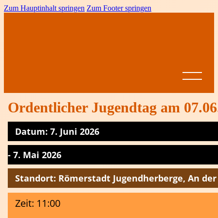
Zum Hauptinhalt springen
Zum Footer springen
Ordentlicher Jugendtag am 07.06.
Datum: 7. Juni 2026
Startseite
News
- 7. Mai 2026
BVRP
Standort: Römerstadt Jugendherberge, An der 
Ansprechpartner
Vereine
Leistungssport
Formulare &
Dokumente
Spielbetrieb
Zeit: 11:00
BVRP-
Jugend
Ligen
Pokal
Ausschreibungen
Altersklassen
Meisterschaften
Come on Girls