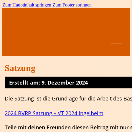
Zum Hauptinhalt springen
Zum Footer springen
Satzung
Erstellt am: 9. Dezember 2024
Startseite
News
Die Satzung ist die Grundlage für die Arbeit des B
BVRP
Ansprechpartner
Vereine
Leistungssport
Formulare &
2024 BVRP Satzung – VT 2024 Ingelheim
Dokumente
Spielbetrieb
BVRP-
Jugend
Ligen
Teile mit deinen Freunden diesen Beitrag mit nur 
Pokal
Ausschreibungen
Altersklassen
Meisterschaften
Come on Girls