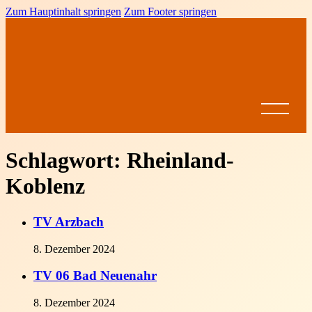
Zum Hauptinhalt springen
Zum Footer springen
Schlagwort:
Rheinland-
Koblenz
Startseite
News
TV Arzbach
BVRP
8. Dezember 2024
Ansprechpartner
Vereine
Leistungssport
Formulare &
Dokumente
Spielbetrieb
TV 06 Bad Neuenahr
BVRP-
Jugend
Ligen
Pokal
Ausschreibungen
8. Dezember 2024
Altersklassen
Meisterschaften
Come on Girls