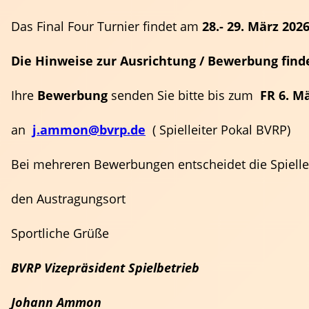
Das Final Four Turnier findet am
28.- 29. März
202
Die Hinweise zur Ausrichtung / Bewerbung find
Ihre
Bewerbung
senden Sie bitte bis zum
FR 6. M
an
j.ammon@bvrp.de
( Spielleiter Pokal BVRP)
Bei mehreren Bewerbungen entscheidet die Spielle
Trainer
Events & Termine
den Austragungsort
Ansprechpartner
Fortbildungen
Regeln
Sportliche Grüße
BVRP Vizepräsident Spielbetrieb
Johann Ammon