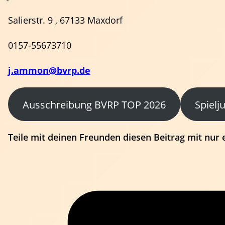
Salierstr. 9 , 67133 Maxdorf
0157-55673710
j.ammon@bvrp.de
Ausschreibung BVRP TOP 2026
Spielj
Teile mit deinen Freunden diesen Beitrag mit nur 