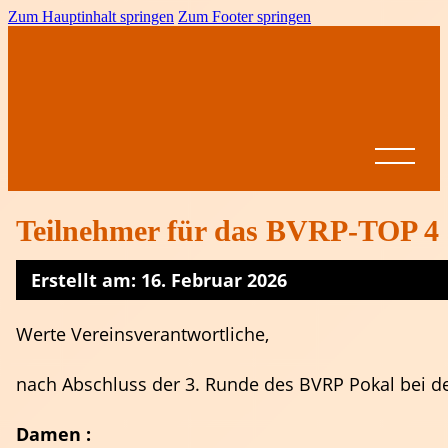
Zum Hauptinhalt springen
Zum Footer springen
Teilnehmer für das BVRP-TOP 4 a
Erstellt am: 16. Februar 2026
Startseite
News
Werte Vereinsverantwortliche,
BVRP
Ansprechpartner
Vereine
Leistungssport
Formulare &
nach Abschluss der 3. Runde des BVRP Pokal bei d
Dokumente
Spielbetrieb
BVRP-
Jugend
Ligen
Damen :
Pokal
Ausschreibungen
Altersklassen
Meisterschaften
Come on Girls