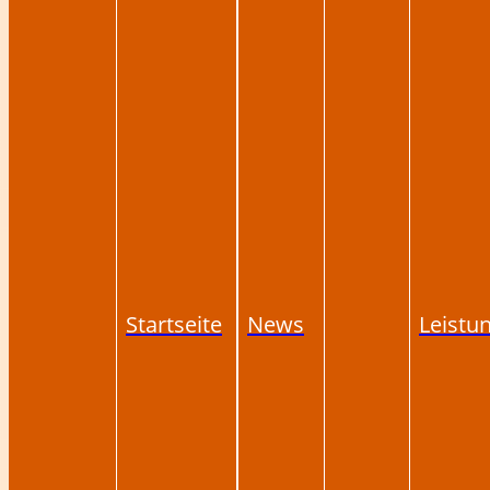
Startseite
News
Leistu